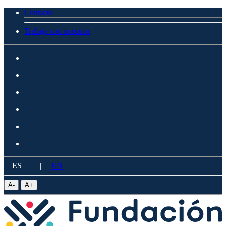
Contacto
Trabaja con nosotros
ES
|
EN
A
-
A
+