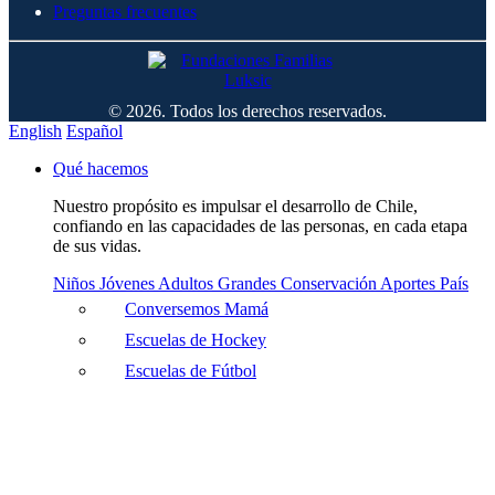
Preguntas frecuentes
© 2026. Todos los derechos reservados.
English
Español
Qué hacemos
Nuestro propósito es impulsar el desarrollo de Chile,
confiando en las capacidades de las personas, en cada etapa
de sus vidas.
Niños
Jóvenes
Adultos
Grandes
Conservación
Aportes País
Conversemos Mamá
Escuelas de Hockey
Escuelas de Fútbol