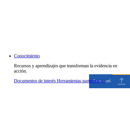
Conocimiento
Recursos y aprendizajes que transforman la evidencia en
Leer aquí
Leer aquí
acción.
Documentos de interés
Herramientas participativas
Leer aquí
Leer aquí