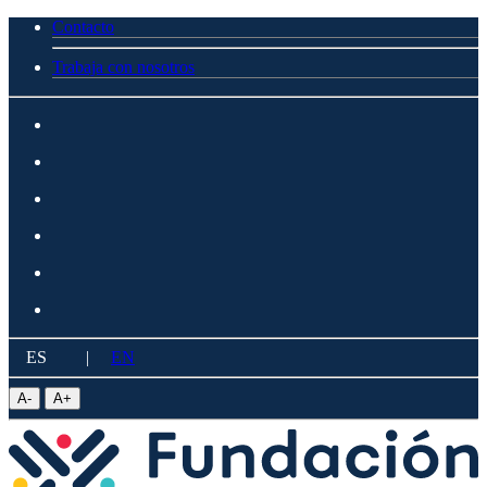
Contacto
Trabaja con nosotros
ES
|
EN
A
-
A
+