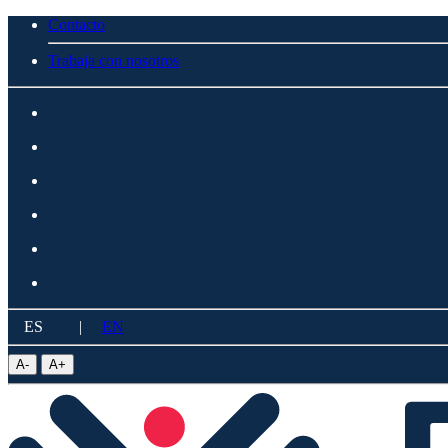
Contacto
Trabaja con nosotros
ES
|
EN
A
-
A
+