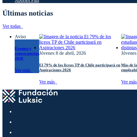
Aportes País
Últimas noticias
Ver todas
Aviso
Eventos y
Jóvenes
8 de abril, 2026
Jóvenes
convocatorias
2026
El 79% de los liceos TP de Chile participará en
Más de la
Aspiraciones 2026
empleabil
Ver más
Ver más
Ver má