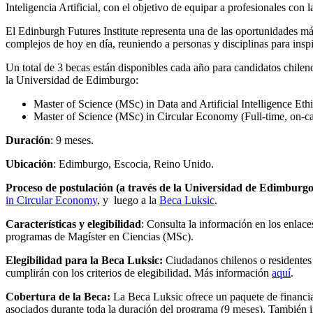
Inteligencia Artificial, con el objetivo de equipar a profesionales co
El Edinburgh Futures Institute representa una de las oportunidades má
complejos de hoy en día, reuniendo a personas y disciplinas para inspi
Un total de 3 becas están disponibles cada año para candidatos chilen
la Universidad de Edimburgo:
Master of Science (MSc) in Data and Artificial Intelligence Eth
Master of Science (MSc) in Circular Economy (Full-time, on-
Duración
: 9 meses.
Ubicación
: Edimburgo, Escocia, Reino Unido.
Proceso de postulación (a través de la Universidad de Edimburgo
in Circular Economy
, y luego a la
Beca Luksic
.
Características y elegibilidad
: Consulta la información en los enlac
programas de Magíster en Ciencias (MSc).
Elegibilidad para la Beca Luksic:
Ciudadanos chilenos o residentes 
cumplirán con los criterios de elegibilidad. Más información
aquí
.
Cobertura de la Beca:
La Beca Luksic ofrece un paquete de financiam
asociados durante toda la duración del programa (9 meses). También i