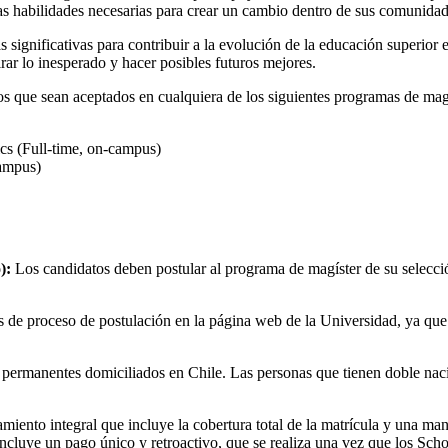
n las habilidades necesarias para crear un cambio dentro de sus comunida
s significativas para contribuir a la evolución de la educación superior
rar lo inesperado y hacer posibles futuros mejores.
os que sean aceptados en cualquiera de los siguientes programas de mag
ics (Full-time, on-campus)
campus)
):
Los candidatos deben postular al programa de magíster de su selecci
es de proceso de postulación en la página web de la Universidad, ya que
permanentes domiciliados en Chile. Las personas que tienen doble nacio
iento integral que incluye la cobertura total de la matrícula y una ma
ncluye un pago único y retroactivo, que se realiza una vez que los Scho