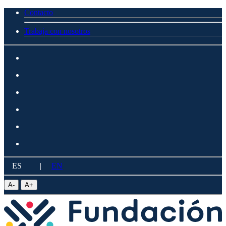
Contacto
Trabaja con nosotros
ES
|
EN
A
-
A
+