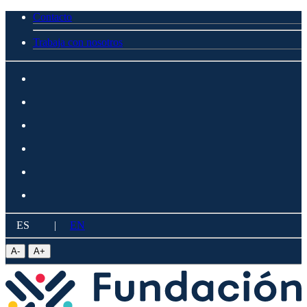
Contacto
Trabaja con nosotros
ES
|
EN
A
-
A
+