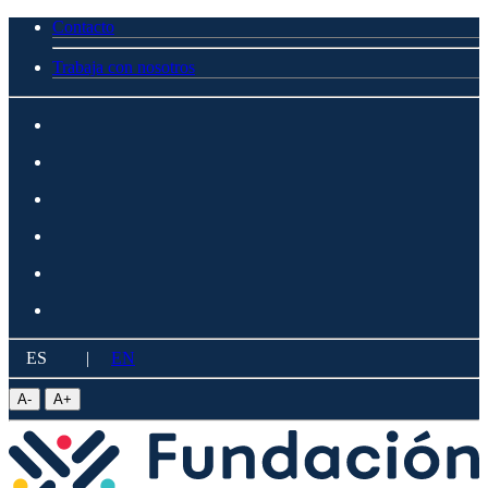
Contacto
Trabaja con nosotros
ES
|
EN
A
-
A
+