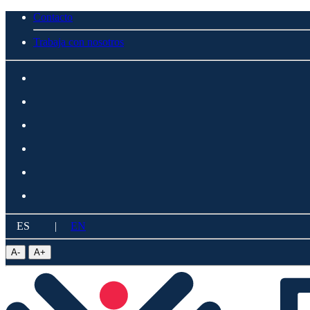
Contacto
Trabaja con nosotros
ES
|
EN
A
-
A
+