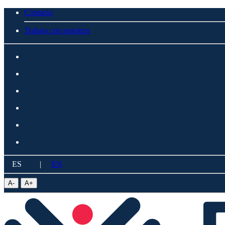
Contacto
Trabaja con nosotros
ES
|
EN
A
-
A
+