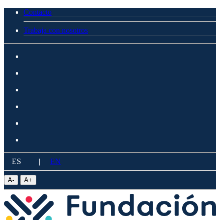
Contacto
Trabaja con nosotros
ES
|
EN
A
-
A
+