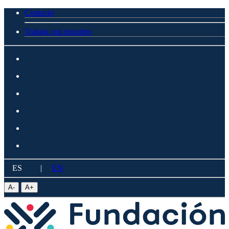
Contacto
Trabaja con nosotros
ES
|
EN
A
-
A
+