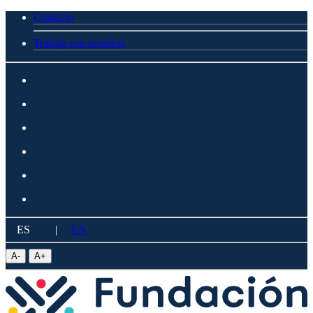
Contacto
Trabaja con nosotros
ES
|
EN
A
-
A
+