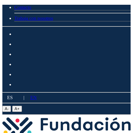
Contacto
Trabaja con nosotros
ES
|
EN
A
-
A
+