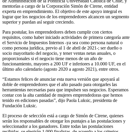
de Administración de la Pontificia Universidad Católica de Chile, y
mentorías a cargo de la Corporación Simón de Cirene, entidad
experta en emprendimiento. El objetivo de este apoyo integral es
lograr que los negocios de los emprendedores alcancen un segmento
superior y puedan así seguir creciendo.
Para postular, los emprendedores deben cumplir con ciertos
requisitos, como haber iniciado actividades de primera categoría ante
el Servicio de Impuestos Internos -ya sea como persona natural o
como persona jurídica, previo al 1 de abril de 2021-; ser dueño o
socio mayoritario del negocio, y tener ventas netas anuales, o
proporcionales si el negocio tiene menos de un año de
funcionamiento, mayores a 200 UF e inferiores a 10.000 UF, en el
último año calendario (agosto 2020 a agosto 2021), entre otros.
“Estamos felices de anunciar esta nueva versión que apoyará al
doble de emprendedores que el año pasado para otorgarles las
herramientas necesarias para que impulsen sus negocios. Esperamos
contar con la alta cantidad de mujeres emprendedoras que hemos
tenido en ediciones pasadas”, dijo Paola Luksic, presidenta de
Fundación Luksic.
El proceso de selección está a cargo de Simón de Cirene, quienes
serán los responsables de otorgar los puntajes a las postulaciones y
seleccionador a los ganadores. Entre todas las postulaciones
recibidas, se elegirán 1.000 finalistas, de acuerdo a los criterios