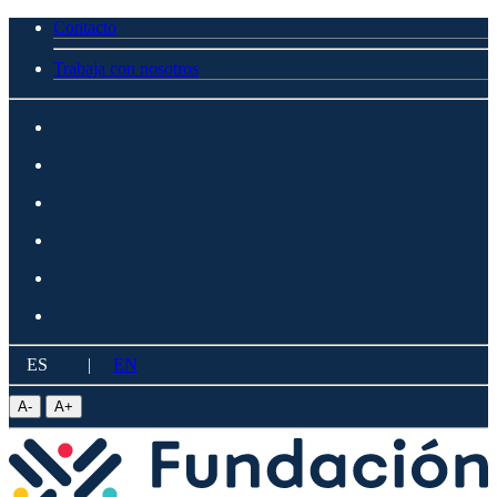
Contacto
Trabaja con nosotros
ES
|
EN
A
-
A
+