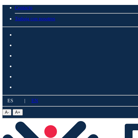
Contacto
Trabaja con nosotros
ES
|
EN
A
-
A
+