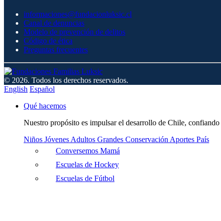
informaciones@fundacionluksic.cl
Canal de denuncias
Modelo de prevención de delitos
Código de ética
Preguntas frecuentes
© 2026. Todos los derechos reservados.
English
Español
Qué hacemos
Nuestro propósito es impulsar el desarrollo de Chile, confiando 
Niños
Jóvenes
Adultos
Grandes
Conservación
Aportes País
Conversemos Mamá
Escuelas de Hockey
Escuelas de Fútbol