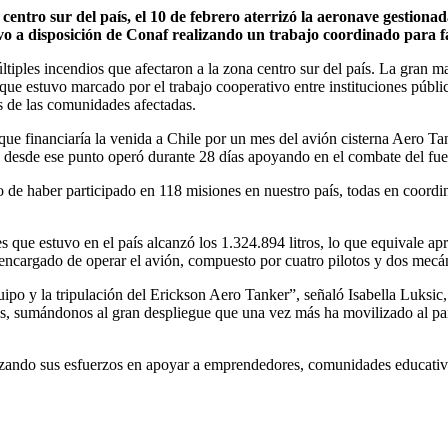
 centro sur del país, el 10 de febrero aterrizó la aeronave gestion
 a disposición de Conaf realizando un trabajo coordinado para faci
ples incendios que afectaron a la zona centro sur del país. La gran mag
 estuvo marcado por el trabajo cooperativo entre instituciones pública
es de las comunidades afectadas.
 que financiaría la venida a Chile por un mes del avión cisterna Aero 
 y desde ese punto operó durante 28 días apoyando en el combate del fu
de haber participado en 118 misiones en nuestro país, todas en coordi
mes que estuvo en el país alcanzó los 1.324.894 litros, lo que equival
encargado de operar el avión, compuesto por cuatro pilotos y dos mecán
uipo y la tripulación del Erickson Aero Tanker”, señaló Isabella Luks
os, sumándonos al gran despliegue que una vez más ha movilizado al pa
zando sus esfuerzos en apoyar a emprendedores, comunidades educativas 