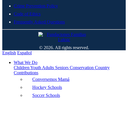
Crime Prevention Policy
Code of Ethics
Frequently Asked Questions
© 2026. All rights reserved.
English
Español
What We Do
Children
Youth
Adults
Seniors
Conservation
Country
Contributions
Conversemos Mamá
Hockey Schools
Soccer Schools