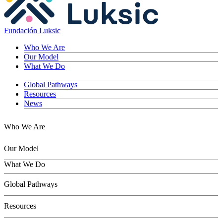
Fundación Luksic
Who We Are
Our Model
What We Do
Global Pathways
Resources
News
Who We Are
Our Model
What We Do
Children
Global Pathways
Youth
Adults
Resources
Seniors
Conservation