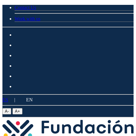
Contact Us
Work with us
ES
|
EN
A
-
A
+