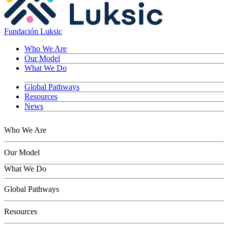
Fundación Luksic
Who We Are
Our Model
What We Do
Global Pathways
Resources
News
Who We Are
Our Model
What We Do
Children
Global Pathways
Youth
Adults
Resources
Seniors
Conservation