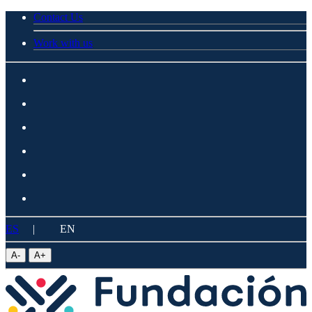
Contact Us
Work with us
ES
|
EN
A
-
A
+