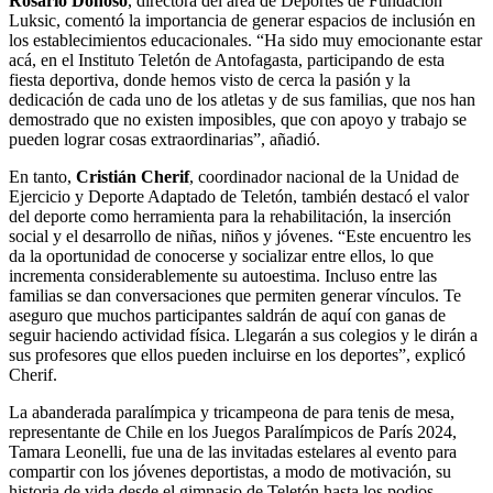
Rosario Donoso
, directora del área de Deportes de Fundación
Luksic, comentó la importancia de generar espacios de inclusión en
los establecimientos educacionales. “Ha sido muy emocionante estar
acá, en el Instituto Teletón de Antofagasta, participando de esta
fiesta deportiva, donde hemos visto de cerca la pasión y la
dedicación de cada uno de los atletas y de sus familias, que nos han
demostrado que no existen imposibles, que con apoyo y trabajo se
pueden lograr cosas extraordinarias”, añadió.
En tanto,
Cristián Cherif
, coordinador nacional de la Unidad de
Ejercicio y Deporte Adaptado de Teletón, también destacó el valor
del deporte como herramienta para la rehabilitación, la inserción
social y el desarrollo de niñas, niños y jóvenes. “Este encuentro les
da la oportunidad de conocerse y socializar entre ellos, lo que
incrementa considerablemente su autoestima. Incluso entre las
familias se dan conversaciones que permiten generar vínculos. Te
aseguro que muchos participantes saldrán de aquí con ganas de
seguir haciendo actividad física. Llegarán a sus colegios y le dirán a
sus profesores que ellos pueden incluirse en los deportes”, explicó
Cherif.
La abanderada paralímpica y tricampeona de para tenis de mesa,
representante de Chile en los Juegos Paralímpicos de París 2024,
Tamara Leonelli, fue una de las invitadas estelares al evento para
compartir con los jóvenes deportistas, a modo de motivación, su
historia de vida desde el gimnasio de Teletón hasta los podios