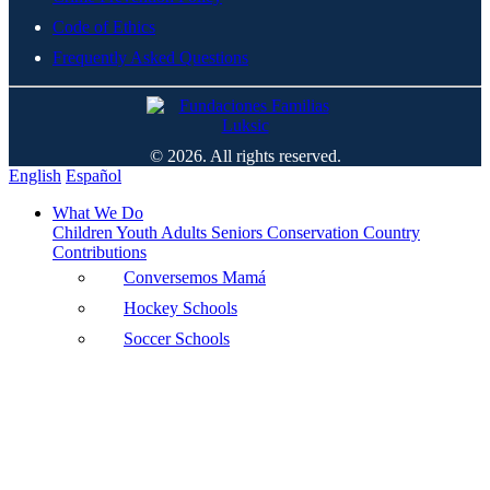
Code of Ethics
Frequently Asked Questions
© 2026. All rights reserved.
English
Español
What We Do
Children
Youth
Adults
Seniors
Conservation
Country
Contributions
Conversemos Mamá
Hockey Schools
Soccer Schools