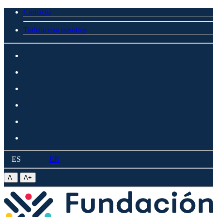
Contacto
Trabaja con nosotros
ES
|
EN
A
-
A
+