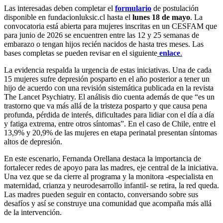
Las interesadas deben completar el
formulario
de postulación
disponible en fundacionluksic.cl hasta el
lunes 18 de mayo
. La
convocatoria está abierta para mujeres inscritas en un CESFAM que
para junio de 2026 se encuentren entre las 12 y 25 semanas de
embarazo o tengan hijos recién nacidos de hasta tres meses. Las
bases completas se pueden revisar en el siguiente
enlace
.
La evidencia respalda la urgencia de estas iniciativas. Una de cada
15 mujeres sufre depresión posparto en el año posterior a tener un
hijo de acuerdo con una revisión sistemática publicada en la revista
The Lancet Psychiatry. El análisis dio cuenta además de que “es un
trastorno que va más allá de la tristeza posparto y que causa pena
profunda, pérdida de interés, dificultades para lidiar con el día a día
y fatiga extrema, entre otros síntomas”. En el caso de Chile, e
ntre el
13,9% y 20,9% de las mujeres en etapa perinatal presentan síntomas
altos de depresión.
En este escenario, Fernanda Orellana destaca la importancia de
fortalecer redes de apoyo para las madres, eje central de la iniciativa.
Una vez que se da cierre al programa y la monitora -especialista en
maternidad, crianza y neurodesarrollo infantil- se retira, la red queda.
Las madres pueden seguir en contacto, conversando sobre sus
desafíos y así se construye una comunidad que acompaña más allá
de la intervención.