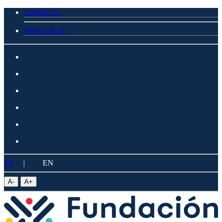
Contact Us
Work with us
ES
|
EN
A
-
A
+