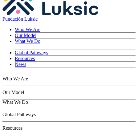
Fundación Luksic
Who We Are
Our Model
What We Do
Global Pathways
Resources
News
Who We Are
Our Model
What We Do
Children
Global Pathways
Youth
Adults
Resources
Seniors
Conservation