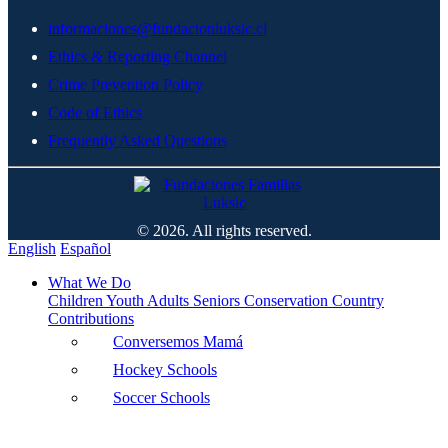
informaciones@fundacionluksic.cl
Ethics & Reporting Channel
Crime Prevention Policy
Code of Ethics
Frequently Asked Questions
© 2026. All rights reserved.
English
Español
What We Do
Children
Youth
Adults
Seniors
Conservation
Country
Contributions
Conversemos Mamá
Hockey Schools
Soccer Schools