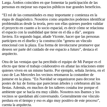
Larga. Ambos coinciden en que fomentar la participación de las
personas en mejorar sus espacios públicos trae grandes beneficios.
“El rol de las comunidades es muy importante y comienza en la
etapa de diagnóstico. Nosotros como arquitectos podemos identificar
problemáticas desde la teoría, pero son ellas quienes pueden validar
el proyecto en cuanto a lo socio espacial, es decir cómo se relaciona
el espacio con la usabilidad que tiene en el día a día”, asegura
Javiera. En segundo lugar, añade Vicente, hacer que las personas
participen en el diseño y la construcción “genera un vínculo
emocional con la plaza. Esa forma de involucrarse promueve que
deseen ser parte del cuidado de ese espacio a futuro”, destaca el
arquitecto.
Otra de las ventajas que ha percibido el equipo de Mi Parque es el
efecto que tiene el trabajo colaborativo en afiatar las relaciones entre
quienes viven en un mismo barrio. Por ejemplo, señala Javiera, en el
caso de Las Mercedes los vecinos retomaron la costumbre de
juntarse en la plaza. “En Navidad se organizaron para decorar los
postes de luz de forma que parecieran árboles y celebraron ahí las
fiestas. Además, en muchos de los talleres costaba irse porque el
ambiente que se hacía era muy cálido. Nosotros nos íbamos y los
vecinos se quedaban ahí conversando. Generalmente ese vínculo
perdura en el tiempo y eso es algo muy positivo de este proceso”,
cuenta la arquitecta.