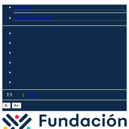
Contacto
Trabaja con nosotros
ES
|
EN
A
-
A
+