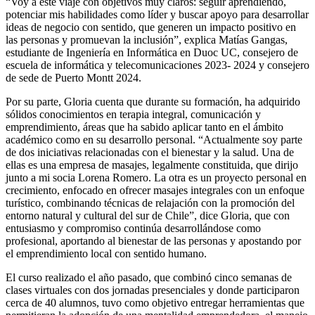
“Voy a este viaje con objetivos muy claros: seguir aprendiendo,
potenciar mis habilidades como líder y buscar apoyo para desarrollar
ideas de negocio con sentido, que generen un impacto positivo en
las personas y promuevan la inclusión”, explica Matías Gangas,
estudiante de Ingeniería en Informática en Duoc UC, consejero de
escuela de informática y telecomunicaciones 2023- 2024 y consejero
de sede de Puerto Montt 2024.
Por su parte, Gloria cuenta que durante su formación, ha adquirido
sólidos conocimientos en terapia integral, comunicación y
emprendimiento, áreas que ha sabido aplicar tanto en el ámbito
académico como en su desarrollo personal. “Actualmente soy parte
de dos iniciativas relacionadas con el bienestar y la salud. Una de
ellas es una empresa de masajes, legalmente constituida, que dirijo
junto a mi socia Lorena Romero. La otra es un proyecto personal en
crecimiento, enfocado en ofrecer masajes integrales con un enfoque
turístico, combinando técnicas de relajación con la promoción del
entorno natural y cultural del sur de Chile”, dice Gloria, que con
entusiasmo y compromiso continúa desarrollándose como
profesional, aportando al bienestar de las personas y apostando por
el emprendimiento local con sentido humano.
El curso realizado el año pasado, que combinó cinco semanas de
clases virtuales con dos jornadas presenciales y donde participaron
cerca de 40 alumnos, tuvo como objetivo entregar herramientas que