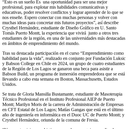
“Esto es un sueño Es una oportunidad para ser una mejor
profesional, para explotar mis habilidades comunicativas y
educativas, poder resolver conflictos y lograr aprender de lo que se
nos enseñe. Espero conectar con muchas personas y volver con
muchas ideas para concretar mis futuros proyectos”, así describe
Crysthel Hernández, estudiante de Diseño Gráfico en U. Santo
Tomás Puerto Montt, la experiencia que vivirá junto a otros tres
estudiantes de la región, en una de las universidades más destacadas
en ámbitos de emprendimiento del mundo.
Tras su destacada participación en el curso “Emprendimiento como
habilidad para la vida”, realizado en conjunto por Fundación Luksic
y Babson College en Chile en 2024, un grupo de cuatro estudiantes
de la Región de Los Lagos se ganaron una beca para asistir a
Babson Build, un programa de inmersión emprendedora que se está
llevando a cabo esta semana en Boston, Massachusetts, Estados
Unidos.
Se trata de Gloria Mansilla Bustamante, estudiante de Masoterapia
Técnico Profesional en el Instituto Profesional AlEP de Puerto
Montt; Marilyn Moris de la carrera de Administración de Empresas
en CFT Estatal de Los Lagos; Matías Gangas que está en el último
año de ingeniería en informática en el Duoc UC de Puerto Montt; y
Crysthel Hernández, oriunda de la comuna de Fresia.