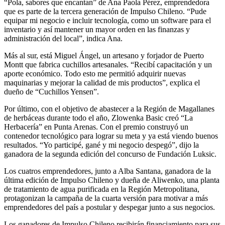
“Pola, sabores que encantan” de Ana Paola Pérez, emprendedora
que es parte de la tercera generación de Impulso Chileno. “Pude
equipar mi negocio e incluir tecnología, como un software para el
inventario y así mantener un mayor orden en las finanzas y
administración del local”, indica Ana.
Más al sur, está Miguel Ángel, un artesano y forjador de Puerto
Montt que fabrica cuchillos artesanales. “Recibí capacitación y un
aporte económico. Todo esto me permitió adquirir nuevas
maquinarias y mejorar la calidad de mis productos”, explica el
dueño de “Cuchillos Yensen”.
Por último, con el objetivo de abastecer a la Región de Magallanes
de herbáceas durante todo el año, Zlowenka Basic creó “La
Herbacería” en Punta Arenas. Con el premio construyó un
contenedor tecnológico para lograr su meta y ya está viendo buenos
resultados. “Yo participé, gané y mi negocio despegó”, dijo la
ganadora de la segunda edición del concurso de Fundación Luksic.
Los cuatros emprendedores, junto a Alba Santana, ganadora de la
última edición de Impulso Chileno y dueña de Aliwenko, una planta
de tratamiento de agua purificada en la Región Metropolitana,
protagonizan la campaña de la cuarta versión para motivar a más
emprendedores del país a postular y despegar junto a sus negocios.
Los ganadores de Impulso Chileno recibirán financiamiento para sus