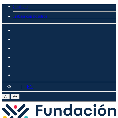
Contacto
Trabaja con nosotros
ES
|
EN
A
-
A
+