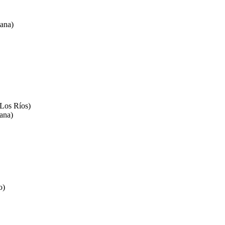
tana)
(Los Ríos)
ana)
o)