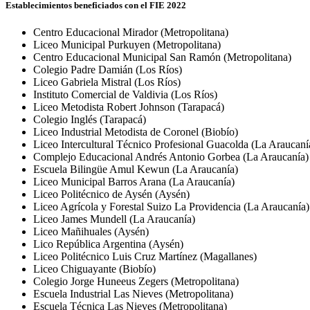
Establecimientos beneficiados con el FIE 2022
Centro Educacional Mirador (Metropolitana)
Liceo Municipal Purkuyen (Metropolitana)
Centro Educacional Municipal San Ramón (Metropolitana)
Colegio Padre Damián (Los Ríos)
Liceo Gabriela Mistral (Los Ríos)
Instituto Comercial de Valdivia (Los Ríos)
Liceo Metodista Robert Johnson (Tarapacá)
Colegio Inglés (Tarapacá)
Liceo Industrial Metodista de Coronel (Biobío)
Liceo Intercultural Técnico Profesional Guacolda (La Araucaní
Complejo Educacional Andrés Antonio Gorbea (La Araucanía)
Escuela Bilingüe Amul Kewun (La Araucanía)
Liceo Municipal Barros Arana (La Araucanía)
Liceo Politécnico de Aysén (Aysén)
Liceo Agrícola y Forestal Suizo La Providencia (La Araucanía)
Liceo James Mundell (La Araucanía)
Liceo Mañihuales (Aysén)
Lico República Argentina (Aysén)
Liceo Politécnico Luis Cruz Martínez (Magallanes)
Liceo Chiguayante (Biobío)
Colegio Jorge Huneeus Zegers (Metropolitana)
Escuela Industrial Las Nieves (Metropolitana)
Escuela Técnica Las Nieves (Metropolitana)