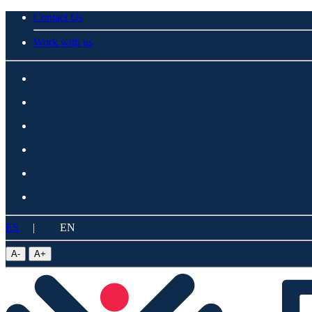
Contact Us
Work with us
ES
|
EN
A
-
A
+