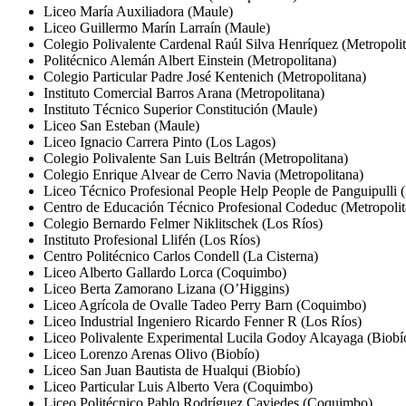
Liceo María Auxiliadora (Maule)
Liceo Guillermo Marín Larraín (Maule)
Colegio Polivalente Cardenal Raúl Silva Henríquez (Metropoli
Politécnico Alemán Albert Einstein (Metropolitana)
Colegio Particular Padre José Kentenich (Metropolitana)
Instituto Comercial Barros Arana (Metropolitana)
Instituto Técnico Superior Constitución (Maule)
Liceo San Esteban (Maule)
Liceo Ignacio Carrera Pinto (Los Lagos)
Colegio Polivalente San Luis Beltrán (Metropolitana)
Colegio Enrique Alvear de Cerro Navia (Metropolitana)
Liceo Técnico Profesional People Help People de Panguipulli 
Centro de Educación Técnico Profesional Codeduc (Metropolit
Colegio Bernardo Felmer Niklitschek (Los Ríos)
Instituto Profesional Llifén (Los Ríos)
Centro Politécnico Carlos Condell (La Cisterna)
Liceo Alberto Gallardo Lorca (Coquimbo)
Liceo Berta Zamorano Lizana (O’Higgins)
Liceo Agrícola de Ovalle Tadeo Perry Barn (Coquimbo)
Liceo Industrial Ingeniero Ricardo Fenner R (Los Ríos)
Liceo Polivalente Experimental Lucila Godoy Alcayaga (Biobí
Liceo Lorenzo Arenas Olivo (Biobío)
Liceo San Juan Bautista de Hualqui (Biobío)
Liceo Particular Luis Alberto Vera (Coquimbo)
Liceo Politécnico Pablo Rodríguez Caviedes (Coquimbo)