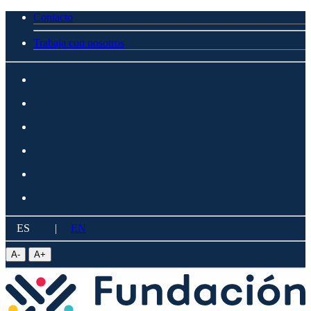
Contacto
Trabaja con nosotros
ES
|
EN
A
-
A
+