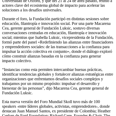
Universidad de Oxford, y que del 21 al 24 de abril pasado, reunió a
actores clave del ecosistema global de impacto para acelerar las
soluciones a los desafíos universales.
Durante el foro, la Fundación participó en distintas sesiones sobre
educación, filantropía e innovación social. Por una parte Macarena
Cea, gerente general de Fundación Luksic, sostuvo diversas
conversaciones centradas en educación, filantropía e innovación
social; mientras que Isabella Luksic, vicepresidenta de la Fundación,
formó parte del panel «Redefiniendo las alianzas entre financiadores
y emprendedores sociales: de las transacciones a la confianza para
impulsar la acción colectiva en conjunto», donde el diálogo exploró
cómo construir alianzas basadas en la confianza para generar
impacto colectivo.
“Instancias como esta permiten intercambiar buenas prácticas,
identificar tendencias globales y fortalecer alianzas estratégicas entre
organizaciones que enfrentamos desafíos sociales complejos y
trabajamos por un mismo propósito: impulsar el desarrollo y
bienestar de las personas”, dijo Macarena Cea, gerente general de
Fundación Luksic.
Esta nueva versión del Foro Mundial Skoll tuvo más de 100
speakers -entre líderes globales, activistas, emprendedores-, donde
destacan Juan Manuel Santos, ex presidente de Colombia; Heather
Gerken de Ford Foundation; Richard Gere, Founder & Chair, The