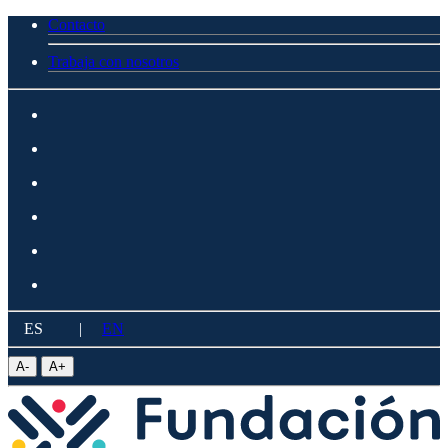
Contacto
Trabaja con nosotros
ES
|
EN
A
-
A
+