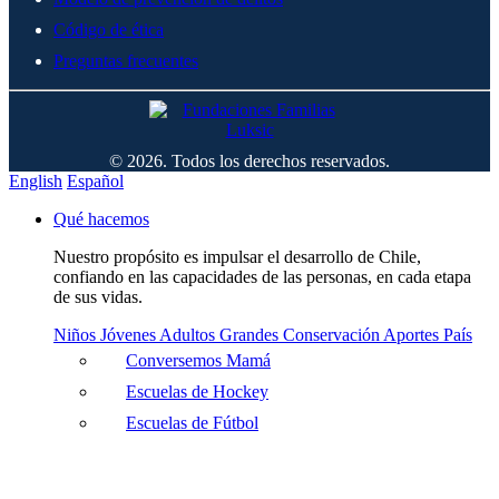
Código de ética
Preguntas frecuentes
© 2026. Todos los derechos reservados.
English
Español
Qué hacemos
Nuestro propósito es impulsar el desarrollo de Chile,
confiando en las capacidades de las personas, en cada etapa
de sus vidas.
Niños
Jóvenes
Adultos
Grandes
Conservación
Aportes País
Conversemos Mamá
Escuelas de Hockey
Escuelas de Fútbol