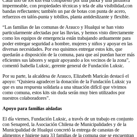
Cada uno de los kits está compuesto por una parka y una jardinera
impermeable, con propiedades técnicas y tela de alta visibilidad,con
bandas reflectantes; también un par de botas con punta de acero,
refuerzos en talón-punta y tobillos, planta antideslizante y flexible.
“Las familias de las comunas de Arauco y Hualqui se han visto
particularmente afectadas por las lluvias, y hemos visto directamente
como los equipos de emergencia están trabajando arduamente para
poder entregar seguridad a hombre, mujeres y niños y apoyar en las
diversas necesidades. Por eso quisimos entregar estos kits, que
quedarán a disposición de la comuna, para que así puedan hacer más
eficientes sus labores y seguir apoyando a los vecinos de la zona”,
comentó Isabella Luksic, gerente general de Fundación Luksic.
Por su parte, la alcaldesa de Arauco, Elizabeth Maricán destacó el
apoyo: “Quisiera agradecer la donación de la Fundación Luksic ya
que es una respuesta solidaria a una situación difícil que vivimos
como comuna, estos kits sin duda serán muy bien utilizados por
nuestros colaboradores”.
Apoyo para familias aisladas
El día viernes, Fundación Luksic, a través de un trabajo en conjunto
con Senapred, la Asociación Chilena de Municipalidades y de la
Municipalidad de Hualqui concretó la entrega de canastas de
alimentos e higiene para 33 familias de la comuna que se encuentran