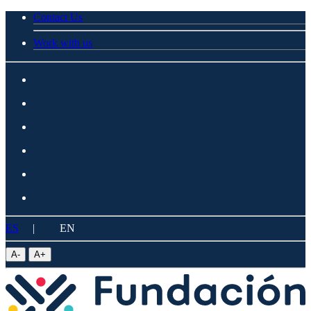
Contact Us
Work with us
ES
|
EN
A
-
A
+