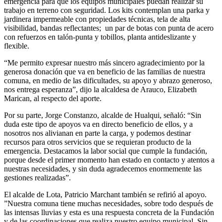
emergencia para que los equipos municipales puedan realizar su
trabajo en terreno con seguridad. Los kits contemplan una parka y
jardinera impermeable con propiedades técnicas, tela de alta
visibilidad, bandas reflectantes; un par de botas con punta de acero
con refuerzos en talón-punta y tobillos, planta antideslizante y
flexible.
“Me permito expresar nuestro más sincero agradecimiento por la
generosa donación que va en beneficio de las familias de nuestra
comuna, en medio de las dificultades, su apoyo y abrazo generoso,
nos entrega esperanza”, dijo la alcaldesa de Arauco, Elizabeth
Marican, al respecto del aporte.
Por su parte, Jorge Constanzo, alcalde de Hualqui, señaló: “Sin
duda este tipo de apoyos va en directo beneficio de ellos, y a
nosotros nos alivianan en parte la carga, y podemos destinar
recursos para otros servicios que se requieran producto de la
emergencia. Destacamos la labor social que cumple la fundación,
porque desde el primer momento han estado en contacto y atentos a
nuestras necesidades, y sin duda agradecemos enormemente las
gestiones realizadas”.
El alcalde de Lota, Patricio Marchant también se refirió al apoyo.
”Nuestra comuna tiene muchas necesidades, sobre todo después de
las intensas lluvias y esta es una respuesta concreta de la Fundación
y de las coordinaciones que realiza nuestro equipo municipal. Sin