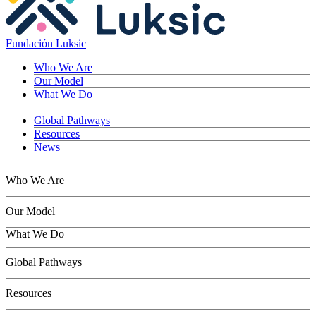
Fundación Luksic
Who We Are
Our Model
What We Do
Global Pathways
Resources
News
Who We Are
Our Model
What We Do
Children
Global Pathways
Youth
Adults
Resources
Seniors
Conservation