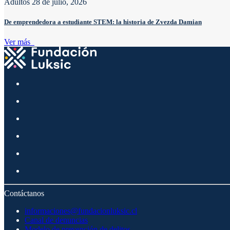
Adultos
28 de julio, 2026
De emprendedora a estudiante STEM: la historia de Zvezda Damian
Ver más
Contáctanos
informaciones@fundacionluksic.cl
Canal de denuncias
Modelo de prevención de delitos