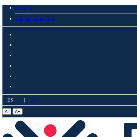
Contacto
Trabaja con nosotros
ES
|
EN
A
-
A
+