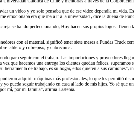
la Universidad Católica de Chile y mentorías a través de la Corporació
viar un video y yo solo pensaba que de ese video dependía mi vida. E
 me emocionaba era que iba a ir a la universidad , dice la dueña de Fu
 pareja se ha ido perfeccionando, Hoy hacen sus propios logos. Tienen
nedores con el material, significó tener siete meses a Fundas Truck cer
cubre tablero y cubrepiso, y cubrecama.
modo para seguir con el trabajo. Las importaciones y proveedores llega
a vez que hacemos una entrega los clientes quedan felices, superamos
u herramienta de trabajo, es su hogar, ellos quieren a sus camiones”, i
udieron adquirir máquinas más profesionales, lo que les permitió dis
y yo pueda seguir trabajando en casa al lado de mis hijos. Yo sé que un 
 por mí, por mi familia”, afirma Lastenia.