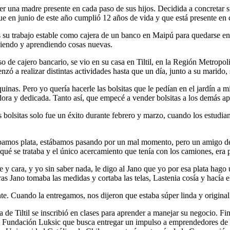
ser una madre presente en cada paso de sus hijos. Decidida a concretar s
en junio de este año cumplió 12 años de vida y que está presente en c
su trabajo estable como cajera de un banco en Maipú para quedarse en ca
ciendo y aprendiendo cosas nuevas.
so de cajero bancario, se vio en su casa en Tiltil, en la Región Metropo
 a realizar distintas actividades hasta que un día, junto a su marido
quinas. Pero yo quería hacerle las bolsitas que le pedían en el jardín a 
adora y dedicada. Tanto así, que empecé a vender bolsitas a los demás 
bolsitas solo fue un éxito durante febrero y marzo, cuando los estudiante
bamos plata, estábamos pasando por un mal momento, pero un amigo de é
qué se trataba y el único acercamiento que tenía con los camiones, er
le y cara, y yo sin saber nada, le digo al Jano que yo por esa plata ha
s Jano tomaba las medidas y cortaba las telas, Lastenia cosía y hacía e
nte. Cuando la entregamos, nos dijeron que estaba súper linda y origina
e Tiltil se inscribió en clases para aprender a manejar su negocio. Fi
Fundación Luksic que busca entregar un impulso a emprendedores de tod