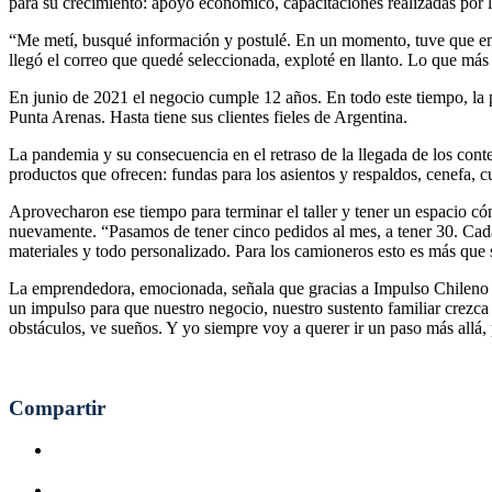
para su crecimiento: apoyo económico, capacitaciones realizadas por 
“Me metí, busqué información y postulé. En un momento, tuve que en
llegó el correo que quedé seleccionada, exploté en llanto. Lo que más
En junio de 2021 el negocio cumple 12 años. En todo este tiempo, la
Punta Arenas. Hasta tiene sus clientes fieles de Argentina.
La pandemia y su consecuencia en el retraso de la llegada de los conte
productos que ofrecen: fundas para los asientos y respaldos, cenefa, 
Aprovecharon ese tiempo para terminar el taller y tener un espacio có
nuevamente. “Pasamos de tener cinco pedidos al mes, a tener 30. Cad
materiales y todo personalizado. Para los camioneros esto es más que s
La emprendedora, emocionada, señala que gracias a Impulso Chileno p
un impulso para que nuestro negocio, nuestro sustento familiar crezca 
obstáculos, ve sueños. Y yo siempre voy a querer ir un paso más allá,
Compartir