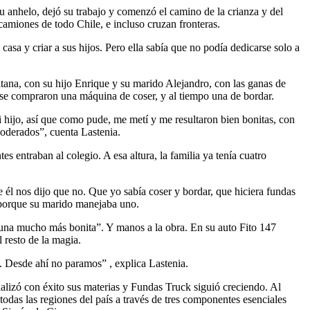
u anhelo, dejó su trabajo y comenzó el camino de la crianza y del
amiones de todo Chile, e incluso cruzan fronteras.
sa y criar a sus hijos. Pero ella sabía que no podía dedicarse solo a
litana, con su hijo Enrique y su marido Alejandro, con las ganas de
, se compraron una máquina de coser, y al tiempo una de bordar.
mi hijo, así que como pude, me metí y me resultaron bien bonitas, con
apoderados”, cuenta Lastenia.
s entraban al colegio. A esa altura, la familia ya tenía cuatro
l nos dijo que no. Que yo sabía coser y bordar, que hiciera fundas
a porque su marido manejaba uno.
go una mucho más bonita”. Y manos a la obra. En su auto Fito 147
l resto de la magia.
l. Desde ahí no paramos” , explica Lastenia.
nalizó con éxito sus materias y Fundas Truck siguió creciendo. Al
as las regiones del país a través de tres componentes esenciales