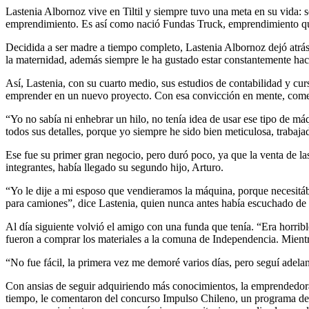
Lastenia Albornoz vive en Tiltil y siempre tuvo una meta en su vida: 
emprendimiento. Es así como nació Fundas Truck, emprendimiento que 
Decidida a ser madre a tiempo completo, Lastenia Albornoz dejó atrás 
la maternidad, además siempre le ha gustado estar constantemente ha
Así, Lastenia, con su cuarto medio, sus estudios de contabilidad y cur
emprender en un nuevo proyecto. Con esa convicción en mente, comenzó
“Yo no sabía ni enhebrar un hilo, no tenía idea de usar ese tipo de má
todos sus detalles, porque yo siempre he sido bien meticulosa, trabaj
Ese fue su primer gran negocio, pero duró poco, ya que la venta de las 
integrantes, había llegado su segundo hijo, Arturo.
“Yo le dije a mi esposo que vendieramos la máquina, porque necesitá
para camiones”, dice Lastenia, quien nunca antes había escuchado de 
Al día siguiente volvió el amigo con una funda que tenía. “Era horrib
fueron a comprar los materiales a la comuna de Independencia. Mientra
“No fue fácil, la primera vez me demoré varios días, pero seguí adela
Con ansias de seguir adquiriendo más conocimientos, la emprendedora d
tiempo, le comentaron del concurso Impulso Chileno, un programa de 