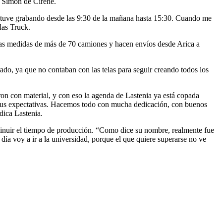
n Simón de Cirene.
stuve grabando desde las 9:30 de la mañana hasta 15:30. Cuando me
ndas Truck.
 las medidas de más de 70 camiones y hacen envíos desde Arica a
rado, ya que no contaban con las telas para seguir creando todos los
ron con material, y con eso la agenda de Lastenia ya está copada
 sus expectativas. Hacemos todo con mucha dedicación, con buenos
ndica Lastenia.
minuir el tiempo de producción. “Como dice su nombre, realmente fue
día voy a ir a la universidad, porque el que quiere superarse no ve