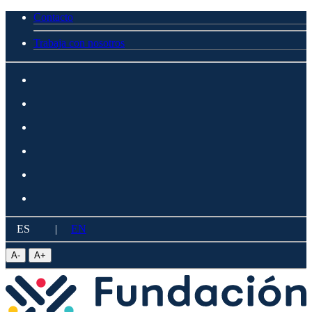
Contacto
Trabaja con nosotros
ES
|
EN
A
-
A
+