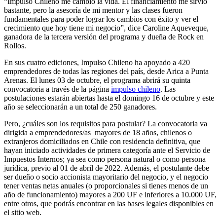
“Impulso Chileno me cambió la vida. El financiamiento me sirvió
bastante, pero la asesoría de mi mentor y las clases fueron
fundamentales para poder lograr los cambios con éxito y ver el
crecimiento que hoy tiene mi negocio”, dice Caroline Aqueveque,
ganadora de la tercera versión del programa y dueña de Rock en
Rollos.
En sus cuatro ediciones, Impulso Chileno ha apoyado a 420
emprendedores de todas las regiones del país, desde Arica a Punta
Arenas. El lunes 03 de octubre, el programa abrirá su quinta
convocatoria a través
de la página
impulso chileno
. Las
postulaciones estarán abiertas hasta el domingo 16 de octubre y este
año se seleccionarán a un total de 250 ganadores.
Pero, ¿cuáles son los requisitos para postular? La convocatoria va
dirigida a emprendedores/as mayores de 18 años, chilenos o
extranjeros domiciliados en Chile con residencia definitiva, que
hayan iniciado actividades de primera categoría ante el Servicio de
Impuestos Internos; ya sea como persona natural o como persona
jurídica, previo al 01 de abril de 2022. Además, el postulante debe
ser dueño o socio accionista mayoritario del negocio, y el negocio
tener ventas netas anuales (o proporcionales si tienes menos de un
año de funcionamiento) mayores a 200 UF e inferiores a 10.000 UF,
entre otros, que podrás encontrar en las bases legales disponibles en
el sitio web.