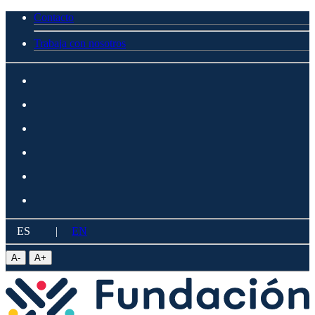
Contacto
Trabaja con nosotros
ES
|
EN
A
-
A
+