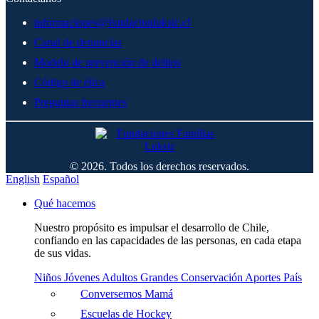
informaciones@fundacionluksic.cl
Canal de denuncias
Modelo de prevención de delitos
Código de ética
Preguntas frecuentes
© 2026. Todos los derechos reservados.
English
Español
Qué hacemos
Nuestro propósito es impulsar el desarrollo de Chile,
confiando en las capacidades de las personas, en cada etapa
de sus vidas.
Niños
Jóvenes
Adultos
Grandes
Conservación
Aportes País
Conversemos Mamá
Escuelas de Hockey