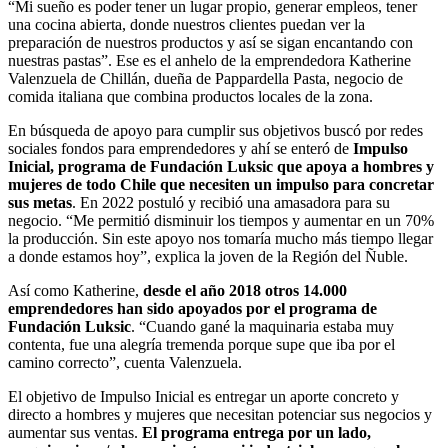
“Mi sueño es poder tener un lugar propio, generar empleos, tener
una cocina abierta, donde nuestros clientes puedan ver la
preparación de nuestros productos y así se sigan encantando con
nuestras pastas”. Ese es el anhelo de la emprendedora Katherine
Valenzuela de Chillán, dueña de Pappardella Pasta, negocio de
comida italiana que combina productos locales de la zona.
En búsqueda de apoyo para cumplir sus objetivos buscó por redes
sociales fondos para emprendedores y ahí se enteró de
Impulso
Inicial, programa de Fundación Luksic que apoya a hombres y
mujeres de todo Chile que necesiten un impulso para concretar
sus metas
. En 2022 postuló y recibió una amasadora para su
negocio. “Me permitió disminuir los tiempos y aumentar en un 70%
la producción. Sin este apoyo nos tomaría mucho más tiempo llegar
a donde estamos hoy”, explica la joven de la Región del Ñuble.
Así como Katherine,
desde el año 2018 otros 14.000
emprendedores han sido apoyados por el programa de
Fundación Luksic
. “Cuando gané la maquinaria estaba muy
contenta, fue una alegría tremenda porque supe que iba por el
camino correcto”, cuenta Valenzuela.
El objetivo de Impulso Inicial es entregar un aporte concreto y
directo a hombres y mujeres que necesitan potenciar sus negocios y
aumentar sus ventas.
El programa entrega por un lado,