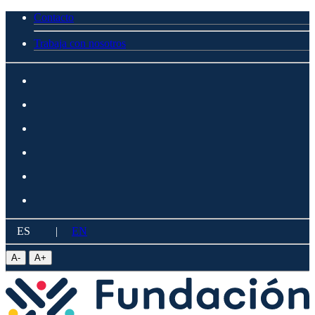
Contacto
Trabaja con nosotros
ES
|
EN
A
-
A
+