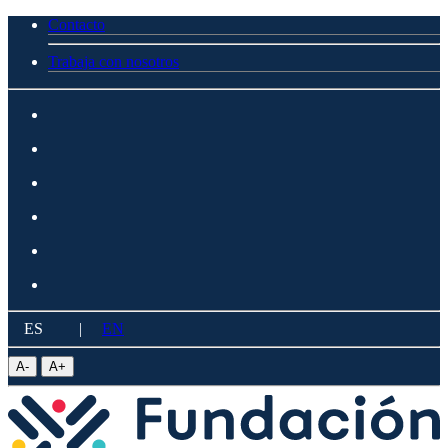
Contacto
Trabaja con nosotros
ES
|
EN
A
-
A
+