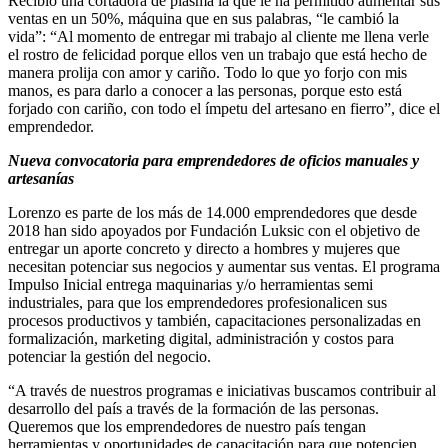
Recibió una cortadora de plasma la que le ha permitido aumentar sus
ventas en un 50%, máquina que en sus palabras, “le cambió la
vida”: “Al momento de entregar mi trabajo al cliente me llena verle
el rostro de felicidad porque ellos ven un trabajo que está hecho de
manera prolija con amor y cariño. Todo lo que yo forjo con mis
manos, es para darlo a conocer a las personas, porque esto está
forjado con cariño, con todo el ímpetu del artesano en fierro”, dice el
emprendedor.
Nueva convocatoria para emprendedores de oficios manuales y
artesanías
Lorenzo es parte de los más de 14.000 emprendedores que desde
2018 han sido apoyados por Fundación Luksic con el objetivo de
entregar un aporte concreto y directo a hombres y mujeres que
necesitan potenciar sus negocios y aumentar sus ventas. El programa
Impulso Inicial entrega maquinarias y/o herramientas semi
industriales, para que los emprendedores profesionalicen sus
procesos productivos y también, capacitaciones personalizadas en
formalización, marketing digital, administración y costos para
potenciar la gestión del negocio.
“A través de nuestros programas e iniciativas buscamos contribuir al
desarrollo del país a través de la formación de las personas.
Queremos que los emprendedores de nuestro país tengan
herramientas y oportunidades de capacitación para que potencien