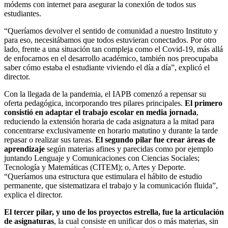
módems con internet para asegurar la conexión de todos sus
estudiantes.
“Queríamos devolver el sentido de comunidad a nuestro Instituto y
para eso, necesitábamos que todos estuvieran conectados. Por otro
lado, frente a una situación tan compleja como el Covid-19, más allá
de enfocarnos en el desarrollo académico, también nos preocupaba
saber cómo estaba el estudiante viviendo el día a día”, explicó el
director.
Con la llegada de la pandemia, el IAPB comenzó a repensar su
oferta pedagógica, incorporando tres pilares principales.
El primero
consistió en
adaptar el trabajo escolar en media jornada
,
reduciendo la extensión horaria de cada asignatura a la mitad para
concentrarse exclusivamente en horario matutino y durante la tarde
repasar o realizar sus tareas.
El segundo pilar fue crear áreas de
aprendizaje
según materias afines y parecidas como por ejemplo
juntando Lenguaje y Comunicaciones con Ciencias Sociales;
Tecnología y Matemáticas (CITEM); o, Artes y Deporte.
“Queríamos una estructura que estimulara el hábito de estudio
permanente, que sistematizara el trabajo y la comunicación fluida”,
explica el director.
El tercer pilar, y uno de los proyectos estrella, fue la articulación
de asignaturas
, la cual consiste en unificar dos o más materias, sin