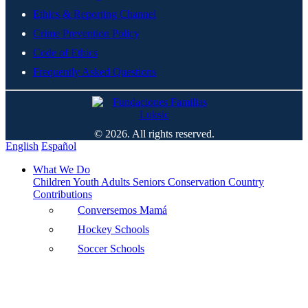
Ethics & Reporting Channel
Crime Prevention Policy
Code of Ethics
Frequently Asked Questions
© 2026. All rights reserved.
English
Español
What We Do
Children
Youth
Adults
Seniors
Conservation
Country
Contributions
Conversemos Mamá
Hockey Schools
Soccer Schools