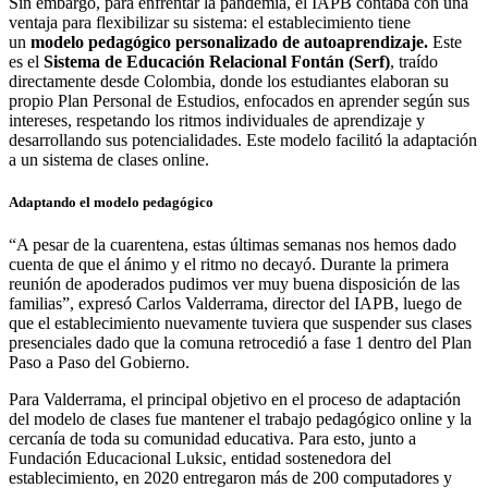
Sin embargo, para enfrentar la pandemia, el IAPB contaba con una
ventaja para flexibilizar su sistema: el establecimiento tiene
un
modelo pedagógico personalizado de autoaprendizaje.
Este
es el
Sistema de Educación Relacional Fontán (Serf)
, traído
directamente desde Colombia, donde los estudiantes elaboran su
propio Plan Personal de Estudios, enfocados en aprender según sus
intereses, respetando los ritmos individuales de aprendizaje y
desarrollando sus potencialidades. Este modelo facilitó la adaptación
a un sistema de clases online.
Adaptando el modelo pedagógico
“A pesar de la cuarentena, estas últimas semanas nos hemos dado
cuenta de que el ánimo y el ritmo no decayó. Durante la primera
reunión de apoderados pudimos ver muy buena disposición de las
familias”, expresó Carlos Valderrama, director del IAPB, luego de
que el establecimiento nuevamente tuviera que suspender sus clases
presenciales dado que la comuna retrocedió a fase 1 dentro del Plan
Paso a Paso del Gobierno.
Para Valderrama, el principal objetivo en el proceso de adaptación
del modelo de clases fue mantener el trabajo pedagógico online y la
cercanía de toda su comunidad educativa. Para esto, junto a
Fundación Educacional Luksic, entidad sostenedora del
establecimiento, en 2020 entregaron más de 200 computadores y