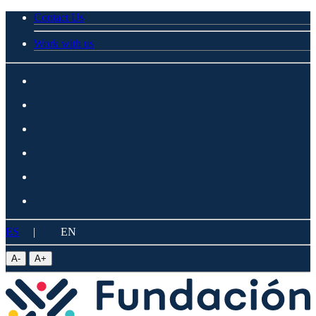
Contact Us
Work with us
ES
|
EN
A
-
A
+