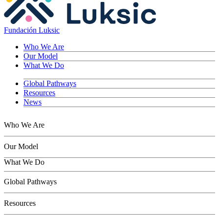
Fundación Luksic
Who We Are
Our Model
What We Do
Global Pathways
Resources
News
Who We Are
Our Model
What We Do
Children
Global Pathways
Youth
Adults
Resources
Seniors
Conservation