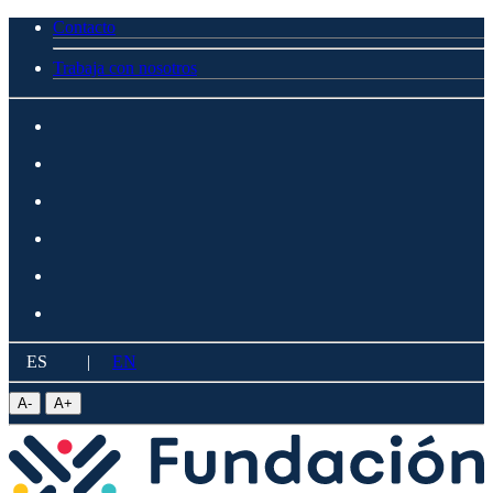
Contacto
Trabaja con nosotros
ES
|
EN
A
-
A
+