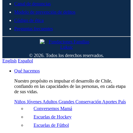
Canal de denuncias
Modelo de prevención de delitos
Código de ética
Preguntas frecuentes
© 2026. Todos los derechos reservados.
English
Español
Qué hacemos
Nuestro propósito es impulsar el desarrollo de Chile,
confiando en las capacidades de las personas, en cada etapa
de sus vidas.
Niños
Jóvenes
Adultos
Grandes
Conservación
Aportes País
Conversemos Mamá
Escuelas de Hockey
Escuelas de Fútbol