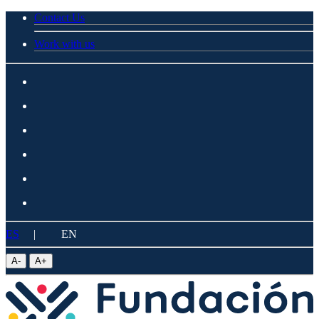
Contact Us
Work with us
ES
|
EN
A
-
A
+