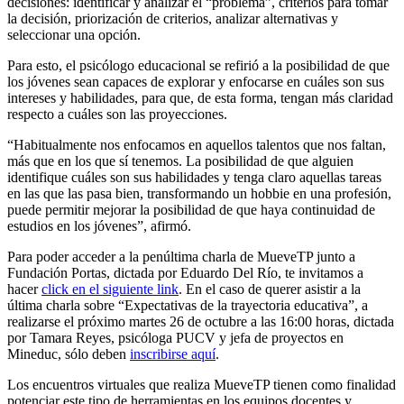
decisiones: identificar y analizar el “problema”, criterios para tomar
la decisión, priorización de criterios, analizar alternativas y
seleccionar una opción.
Para esto, el psicólogo educacional se refirió a la posibilidad de que
los jóvenes sean capaces de explorar y enfocarse en cuáles son sus
intereses y habilidades, para que, de esta forma, tengan más claridad
respecto a cuáles son las proyecciones.
“Habitualmente nos enfocamos en aquellos talentos que nos faltan,
más que en los que sí tenemos. La posibilidad de que alguien
identifique cuáles son sus habilidades y tenga claro aquellas tareas
en las que las pasa bien, transformando un hobbie en una profesión,
puede permitir mejorar la posibilidad de que haya continuidad de
estudios en los jóvenes”, afirmó.
Para poder acceder a la penúltima charla de MueveTP junto a
Fundación Portas, dictada por Eduardo Del Río, te invitamos a
hacer
click en el siguiente link
. En el caso de querer asistir a la
última charla sobre “Expectativas de la trayectoria educativa”, a
realizarse el próximo martes 26 de octubre a las 16:00 horas, dictada
por Tamara Reyes, psicóloga PUCV y jefa de proyectos en
Mineduc, sólo deben
inscribirse aquí
.
Los encuentros virtuales que realiza MueveTP tienen como finalidad
potenciar este tipo de herramientas en los equipos docentes y