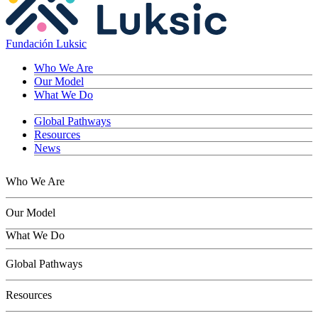
Fundación Luksic
Who We Are
Our Model
What We Do
Global Pathways
Resources
News
Who We Are
Our Model
What We Do
Children
Global Pathways
Youth
Adults
Resources
Seniors
Conservation