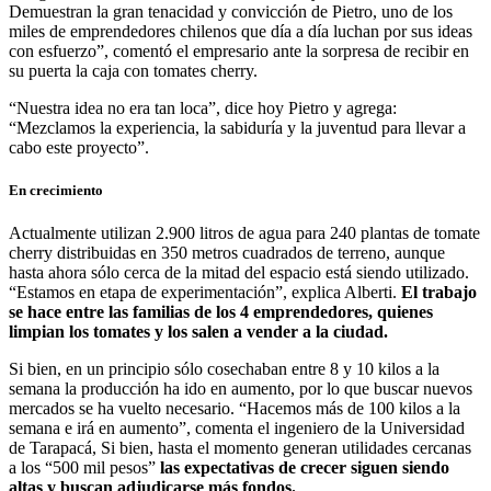
Demuestran la gran tenacidad y convicción de Pietro, uno de los
miles de emprendedores chilenos que día a día luchan por sus ideas
con esfuerzo”, comentó el empresario ante la sorpresa de recibir en
su puerta la caja con tomates cherry.
“Nuestra idea no era tan loca”, dice hoy Pietro y agrega:
“Mezclamos la experiencia, la sabiduría y la juventud para llevar a
cabo este proyecto”.
En crecimiento
Actualmente utilizan 2.900 litros de agua para 240 plantas de tomate
cherry distribuidas en 350 metros cuadrados de terreno, aunque
hasta ahora sólo cerca de la mitad del espacio está siendo utilizado.
“Estamos en etapa de experimentación”, explica Alberti.
El trabajo
se hace entre las familias de los 4 emprendedores, quienes
limpian los tomates y los salen a vender a la ciudad.
Si bien, en un principio sólo cosechaban entre 8 y 10 kilos a la
semana la producción ha ido en aumento, por lo que buscar nuevos
mercados se ha vuelto necesario. “Hacemos más de 100 kilos a la
semana e irá en aumento”, comenta el ingeniero de la Universidad
de Tarapacá, Si bien, hasta el momento generan utilidades cercanas
a los “500 mil pesos”
las expectativas de crecer siguen siendo
altas y buscan adjudicarse más fondos.