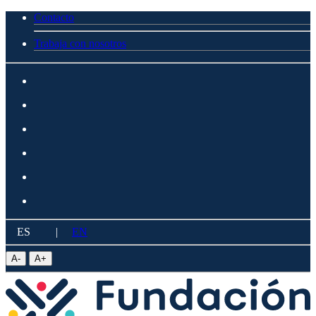
Contacto
Trabaja con nosotros
ES
|
EN
A
-
A
+