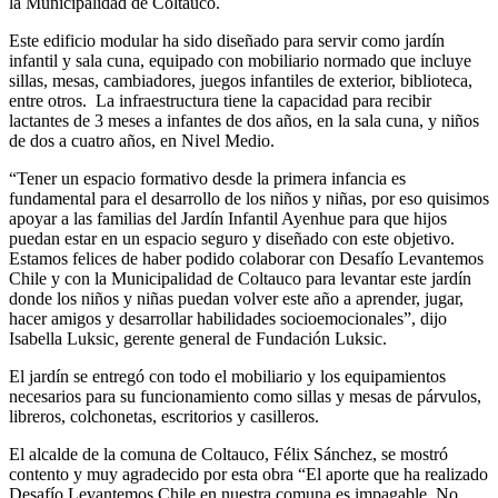
la Municipalidad de Coltauco.
Este edificio modular ha sido diseñado para servir como jardín
infantil y sala cuna, equipado con mobiliario normado que incluye
sillas, mesas, cambiadores, juegos infantiles de exterior, biblioteca,
entre otros. La infraestructura tiene la capacidad para recibir
lactantes de 3 meses a infantes de dos años, en la sala cuna, y niños
de dos a cuatro años, en Nivel Medio.
“Tener un espacio formativo desde la primera infancia es
fundamental para el desarrollo de los niños y niñas, por eso quisimos
apoyar a las familias del Jardín Infantil Ayenhue para que hijos
puedan estar en un espacio seguro y diseñado con este objetivo.
Estamos felices de haber podido colaborar con Desafío Levantemos
Chile y con la Municipalidad de Coltauco para levantar este jardín
donde los niños y niñas puedan volver este año a aprender, jugar,
hacer amigos y desarrollar habilidades socioemocionales”, dijo
Isabella Luksic, gerente general de Fundación Luksic.
El jardín se entregó con todo el mobiliario y los equipamientos
necesarios para su funcionamiento como sillas y mesas de párvulos,
libreros, colchonetas, escritorios y casilleros.
El alcalde de la comuna de Coltauco, Félix Sánchez, se mostró
contento y muy agradecido por esta obra “El aporte que ha realizado
Desafío Levantemos Chile en nuestra comuna es impagable. No