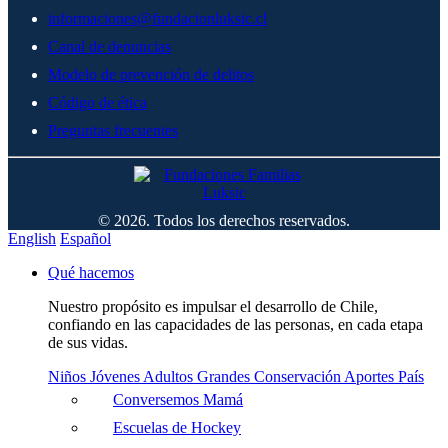
informaciones@fundacionluksic.cl
Canal de denuncias
Modelo de prevención de delitos
Código de ética
Preguntas frecuentes
© 2026. Todos los derechos reservados.
English
Español
Qué hacemos
Nuestro propósito es impulsar el desarrollo de Chile,
confiando en las capacidades de las personas, en cada etapa
de sus vidas.
Niños
Jóvenes
Adultos
Grandes
Conservación
Aportes País
Conversemos Mamá
Escuelas de Hockey