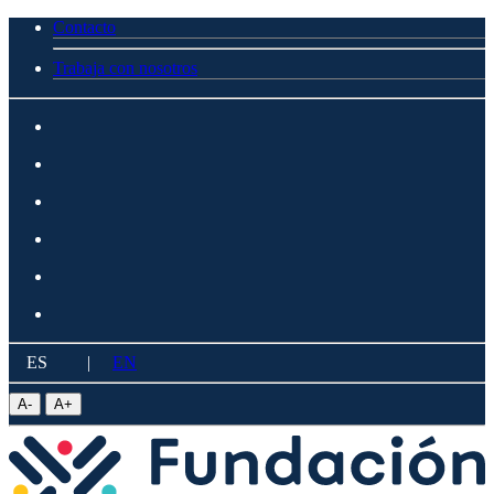
Contacto
Trabaja con nosotros
ES
|
EN
A
-
A
+