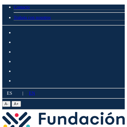
Contacto
Trabaja con nosotros
ES
|
EN
A
-
A
+