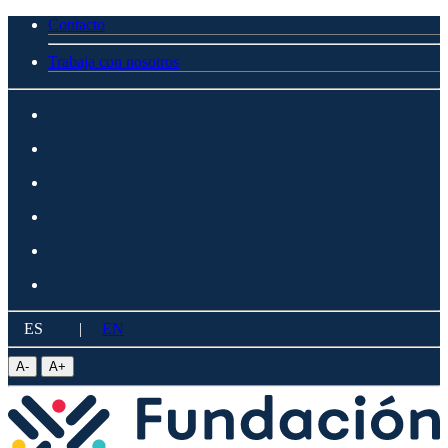
Contacto
Trabaja con nosotros
ES
|
EN
A
-
A
+