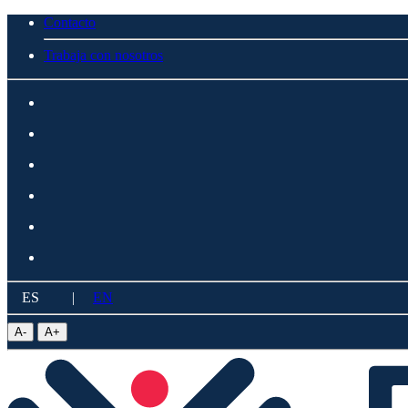
Contacto
Trabaja con nosotros
ES
|
EN
A
-
A
+