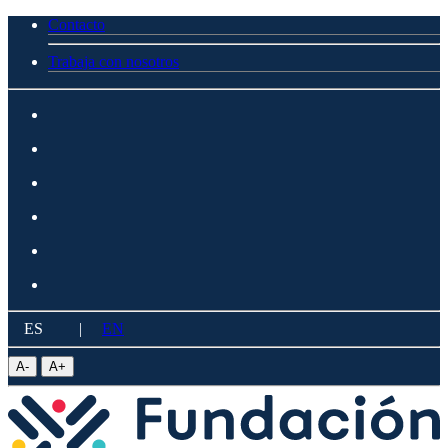
Contacto
Trabaja con nosotros
ES
|
EN
A
-
A
+