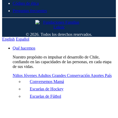
Código de ética
Preguntas frecuentes
© 2026. Todos los derechos reservados.
English
Español
Qué hacemos
Nuestro propósito es impulsar el desarrollo de Chile,
confiando en las capacidades de las personas, en cada etapa
de sus vidas.
Niños
Jóvenes
Adultos
Grandes
Conservación
Aportes País
Conversemos Mamá
Escuelas de Hockey
Escuelas de Fútbol