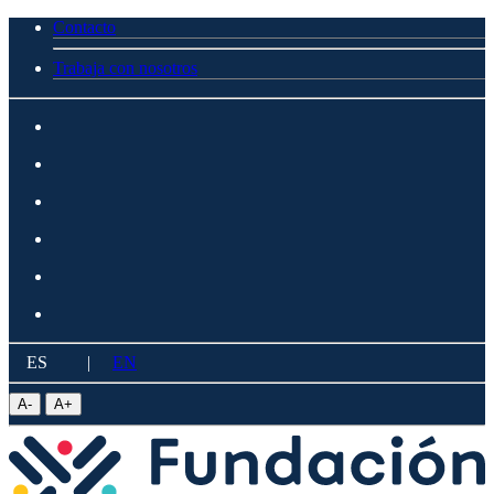
Contacto
Trabaja con nosotros
ES
|
EN
A
-
A
+