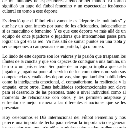
de mil millones de espectadores alrededor del mundo. El torneo
significó un auge del fútbol femenino y un espectacular fenómeno
cultural en torno a este deporte.
Evidenció que el fútbol efectivamente es “deporte de multitudes” y
que hay un gran interés por parte de los aficionados, independiente
si es masculino o femenino. Y es que este deporte va más allá de un
equipo de once jugadores o jugadoras que intercambian pases para
lograr un gol en la red. Va más allá de sumar puntos en una tabla y
ser campeones o campeonas de un partido, liga o torneo.
Lo lindo de este deporte son los valores y la pasión que traspasan los
límites de la cancha y que son capaces de contagiar a una familia, un
barrio o un país entero. Ser parte de un equipo implica que cada
jugador y jugadora pone al servicio de los compañeros no sólo sus
competencias y cualidades deportivas, sino que también habilidades
como la inteligencia emocional, el compañerismo, la resiliencia y la
empatía, entre otros. Estas habilidades socioemocionales son clave
para el desarrollo de las personas, tanto a nivel individual como al
momento de relacionarse con otros, y les permiten adaptarse y
enfrentar de mejor manera a las diferentes situaciones que se les
presentan.
Hoy celebramos el Día Internacional del Fútbol Femenino y nos
parece una importante fecha para relevar la importancia de generar
los espacios para que más niñas y adolescentes se desarrollen en este