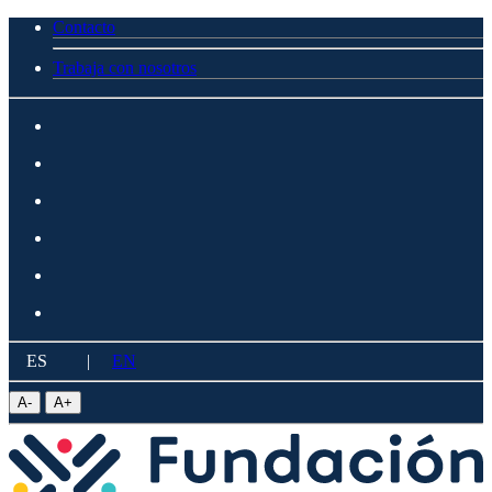
Contacto
Trabaja con nosotros
ES
|
EN
A
-
A
+