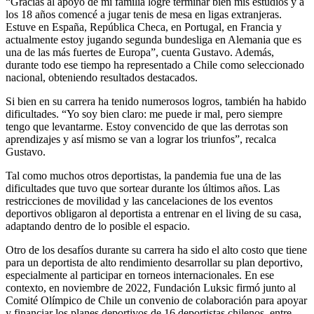
“Gracias al apoyo de mi familia logré terminar bien mis estudios y a
los 18 años comencé a jugar tenis de mesa en ligas extranjeras.
Estuve en España, República Checa, en Portugal, en Francia y
actualmente estoy jugando segunda bundesliga en Alemania que es
una de las más fuertes de Europa”, cuenta Gustavo. Además,
durante todo ese tiempo ha representado a Chile como seleccionado
nacional, obteniendo resultados destacados.
Si bien en su carrera ha tenido numerosos logros, también ha habido
dificultades. “Yo soy bien claro: me puede ir mal, pero siempre
tengo que levantarme. Estoy convencido de que las derrotas son
aprendizajes y así mismo se van a lograr los triunfos”, recalca
Gustavo.
Tal como muchos otros deportistas, la pandemia fue una de las
dificultades que tuvo que sortear durante los últimos años. Las
restricciones de movilidad y las cancelaciones de los eventos
deportivos obligaron al deportista a entrenar en el living de su casa,
adaptando dentro de lo posible el espacio.
Otro de los desafíos durante su carrera ha sido el alto costo que tiene
para un deportista de alto rendimiento desarrollar su plan deportivo,
especialmente al participar en torneos internacionales. En ese
contexto, en noviembre de 2022, Fundación Luksic firmó junto al
Comité Olímpico de Chile un convenio de colaboración para apoyar
y financiar los planes deportivos de 16 deportistas chilenos, entre