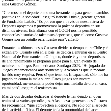
ellos Gustavo Gómez.
“Creemos en el deporte como una herramienta para generar cambios
positivos en la sociedad”, aseguró Isabella Luksic, gerente general
de Fundación Luksic. “Es por eso que a través de nuestra área de
Deportes apoyamos y promovemos la práctica deportiva en sus
distintos niveles. Esta alianza con el COCH nos ha permitido
conocer las historias de talentosos deportistas, que tal como Gustavo
Gómez son un orgullo para nuestro país”, agregó.
Durante los últimos meses Gustavo divide su tiempo entre Chile y el
extranjero. Cuando está en el país, se dedica a entrenar en el Centro
Nacional de Entrenamiento Olímpico, donde él y otros deportistas
de alto rendimiento se preparan juntos para el gran evento de
octubre: los Juegos Panamericanos Santiago 2023. “He jugado dos
Juegos Panamericanos anteriormente y la verdad es que la medalla
ha sido muy esquiva. Pero sé que tenemos la capacidad, sólo nos ha
jugado en contra la mala suerte. Estos juegos son nuestra
oportunidad, me encantaría poder dejar una medalla de oro en casa,
en mi país”, asegura el tenismesista.
Más de dos décadas dedicadas al deporte le han dejado al joven
tenimesista varios aprendizajes. A las nuevas generaciones Gustavo
les recomienda: “que aprovechen el deporte. No sólo por el aspecto
de la actividad física. El deporte te da la oportunidad de hacer