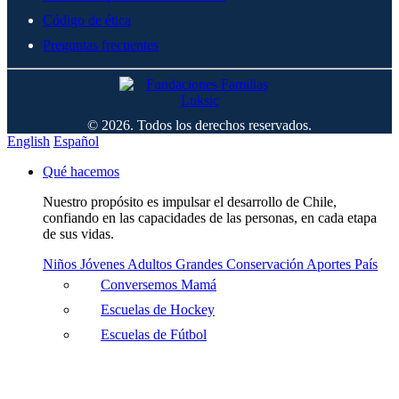
Código de ética
Preguntas frecuentes
© 2026. Todos los derechos reservados.
English
Español
Qué hacemos
Nuestro propósito es impulsar el desarrollo de Chile,
confiando en las capacidades de las personas, en cada etapa
de sus vidas.
Niños
Jóvenes
Adultos
Grandes
Conservación
Aportes País
Conversemos Mamá
Escuelas de Hockey
Escuelas de Fútbol