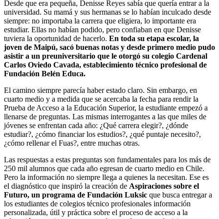
Desde que era pequeña, Denisse Reyes sabía que quería entrar a la
universidad. Su mamá y sus hermanas se lo habían inculcado desde
siempre: no importaba la carrera que eligiera, lo importante era
estudiar. Ellas no habían podido, pero confiaban en que Denisse
tuviera la oportunidad de hacerlo.
En toda su etapa escolar, la
joven de Maipú, sacó buenas notas y desde primero medio pudo
asistir a un preuniversitario que le otorgó su colegio Cardenal
Carlos Oviedo Cavada, establecimiento técnico profesional de
Fundación Belén Educa.
El camino siempre parecía haber estado claro. Sin embargo, en
cuarto medio y a medida que se acercaba la fecha para rendir la
Prueba de Acceso a la Educación Superior, la estudiante empezó a
llenarse de preguntas. Las mismas interrogantes a las que miles de
jóvenes se enfrentan cada año: ¿Qué carrera elegir?, ¿dónde
estudiar?, ¿cómo financiar los estudios?, ¿qué puntaje necesito?,
¿cómo rellenar el Fuas?, entre muchas otras.
Las respuestas a estas preguntas son fundamentales para los más de
250 mil alumnos que cada año egresan de cuarto medio en Chile.
Pero la información no siempre llega a quienes la necesitan. Ese es
el diagnóstico que inspiró la creación de
Aspiraciones sobre el
Futuro, un programa de Fundación Luksic
que busca entregar a
los estudiantes de colegios técnico profesionales información
personalizada, útil y práctica sobre el proceso de acceso a la