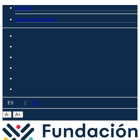
Contacto
Trabaja con nosotros
ES
|
EN
A
-
A
+