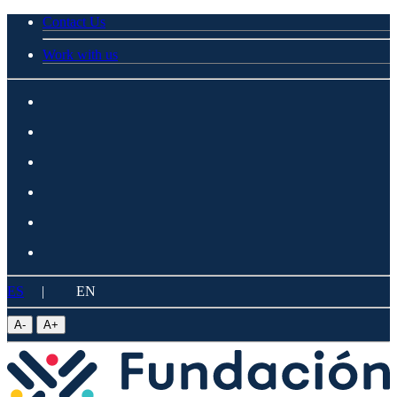
Contact Us
Work with us
ES
|
EN
A
-
A
+