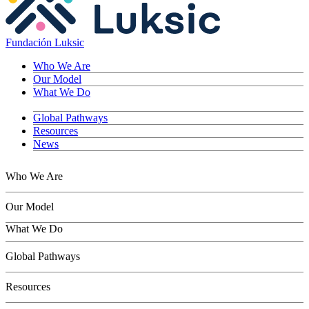
Fundación Luksic
Who We Are
Our Model
What We Do
Global Pathways
Resources
News
Who We Are
Our Model
What We Do
Children
Global Pathways
Youth
Adults
Resources
Seniors
Conservation