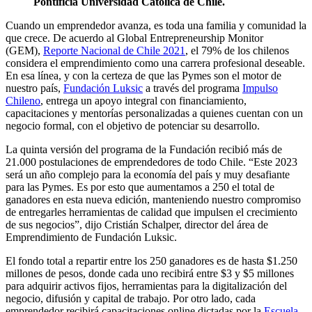
Pontificia Universidad Católica de Chile.
Cuando un emprendedor avanza, es toda una familia y comunidad la
que crece. De acuerdo al Global Entrepreneurship Monitor
(GEM),
Reporte Nacional de Chile 2021
, el 79% de los chilenos
considera el emprendimiento como una carrera profesional deseable.
En esa línea, y con la certeza de que las Pymes son el motor de
nuestro país,
Fundación Luksic
a través del programa
Impulso
Chileno
, entrega un apoyo integral con financiamiento,
capacitaciones y mentorías personalizadas a quienes cuentan con un
negocio formal, con el objetivo de potenciar su desarrollo.
La quinta versión del programa de la Fundación recibió más de
21.000 postulaciones de emprendedores de todo Chile. “Este 2023
será un año complejo para la economía del país y muy desafiante
para las Pymes. Es por esto que aumentamos a 250 el total de
ganadores en esta nueva edición, manteniendo nuestro compromiso
de entregarles herramientas de calidad que impulsen el crecimiento
de sus negocios”, dijo Cristián Schalper, director del área de
Emprendimiento de Fundación Luksic.
El fondo total a repartir entre los 250 ganadores es de hasta $1.250
millones de pesos, donde cada uno recibirá entre $3 y $5 millones
para adquirir activos fijos, herramientas para la digitalización del
negocio, difusión y capital de trabajo. Por otro lado, cada
emprendedor recibirá capacitaciones online dictadas por la
Escuela