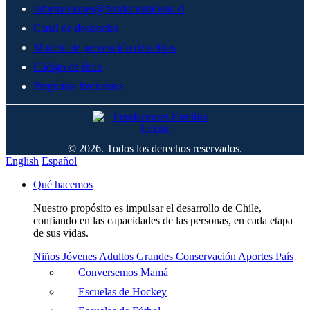
informaciones@fundacionluksic.cl
Canal de denuncias
Modelo de prevención de delitos
Código de ética
Preguntas frecuentes
© 2026. Todos los derechos reservados.
English
Español
Qué hacemos
Nuestro propósito es impulsar el desarrollo de Chile,
confiando en las capacidades de las personas, en cada etapa
de sus vidas.
Niños
Jóvenes
Adultos
Grandes
Conservación
Aportes País
Conversemos Mamá
Escuelas de Hockey