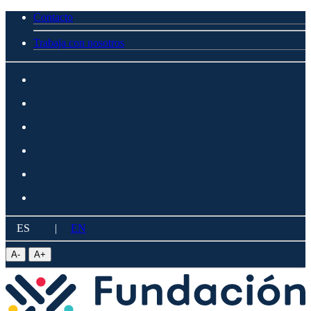
Contacto
Trabaja con nosotros
ES
|
EN
A
-
A
+