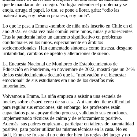
que le mandaron del colegio. No logra entender el problema y se
enoja, arruga el papel, lo tira, se pone a llorar, grita: “odio las
matemáticas, soy pésima para eso, soy tonta”.
Lo que le pasa a Emma -nombre de niña más inscrito en Chile en el
año 2023- es cada vez más común entre niños, niñas y adolescentes.
Tras la pandemia hubo un aumento significativo en problemas
conductuales en los niños, especialmente en ámbitos
socioemocionales. Han aumentado síntomas como tristeza, desgano,
irritabilidad, cambios de apetito y alteraciones de sueño.
La Encuesta Nacional de Monitoreo de Establecimientos de
Educación en Pandemia, en noviembre de 2022, mostró que un 24%
de los establecimientos declaró que la “motivación y el bienestar
emocional” de sus estudiantes era uno de los desafíos más
importantes.
Volvamos a Emma. La niña empieza a asistir a una escuela de
hockey sobre césped cerca de su casa. Ahí también tiene dificultad
para regular sus emociones, sin embargo, los profesores están
capacitados para apoyar dicho proceso, validando sus emociones,
implementando técnicas de calma y de reforzamiento positivo.
Además, sus padres empiezan a participar en talleres de parentalidad
positiva, para poder utilizar las mismas técnicas en la casa. No es
fácil, Emma se frustra al no entender bien las reglas del juego y no