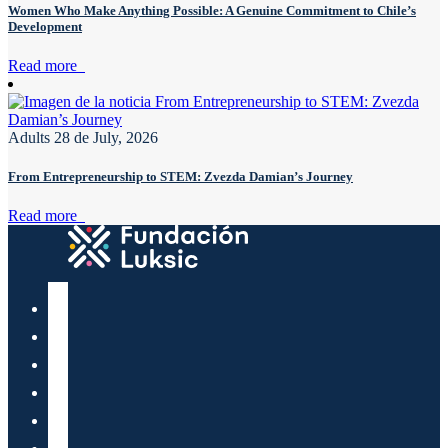
Women Who Make Anything Possible: A Genuine Commitment to Chile’s
Development
Read more
Adults
28 de July, 2026
From Entrepreneurship to STEM: Zvezda Damian’s Journey
Read more