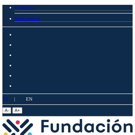
Contact Us
Work with us
ES
|
EN
A
-
A
+