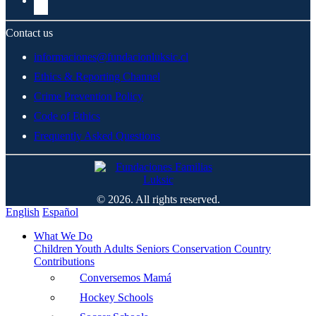
Contact us
informaciones@fundacionluksic.cl
Ethics & Reporting Channel
Crime Prevention Policy
Code of Ethics
Frequently Asked Questions
© 2026. All rights reserved.
English
Español
What We Do
Children
Youth
Adults
Seniors
Conservation
Country
Contributions
Conversemos Mamá
Hockey Schools