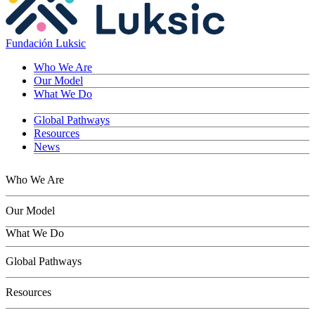
Fundación Luksic
Who We Are
Our Model
What We Do
Global Pathways
Resources
News
Who We Are
Our Model
What We Do
Children
Global Pathways
Youth
Adults
Resources
Seniors
Conservation