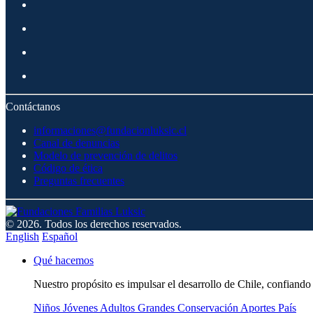
Contáctanos
informaciones@fundacionluksic.cl
Canal de denuncias
Modelo de prevención de delitos
Código de ética
Preguntas frecuentes
© 2026. Todos los derechos reservados.
English
Español
Qué hacemos
Nuestro propósito es impulsar el desarrollo de Chile, confiando 
Niños
Jóvenes
Adultos
Grandes
Conservación
Aportes País