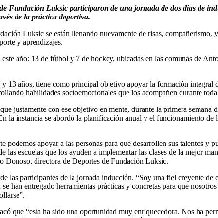
s de Fundación Luksic participaron de una jornada de dos días de in
avés de la práctica deportiva.
dación Luksic se están llenando nuevamente de risas, compañerismo, y 
porte y aprendizajes.
to este año: 13 de fútbol y 7 de hockey, ubicadas en las comunas de Ant
7 y 13 años, tiene como principal objetivo apoyar la formación integral 
arrollando habilidades socioemocionales que los acompañen durante toda 
que justamente con ese objetivo en mente, durante la primera semana d
 la instancia se abordó la planificación anual y el funcionamiento de la
 podemos apoyar a las personas para que desarrollen sus talentos y pue
e las escuelas que los ayuden a implementar las clases de la mejor mane
io Donoso, directora de Deportes de Fundación Luksic.
e las participantes de la jornada inducción. “Soy una fiel creyente de 
ón se han entregado herramientas prácticas y concretas para que nosotr
llarse”.
tacó que “esta ha sido una oportunidad muy enriquecedora. Nos ha perm