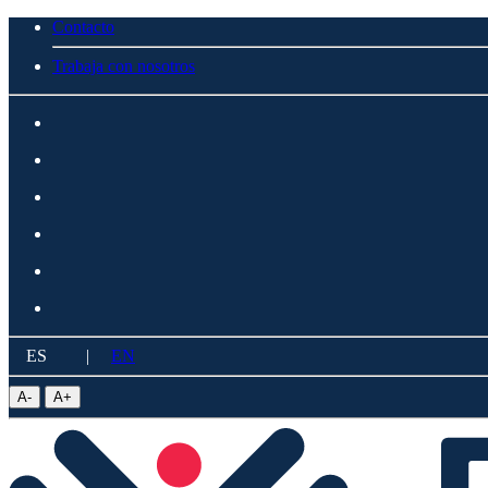
Contacto
Trabaja con nosotros
ES
|
EN
A
-
A
+