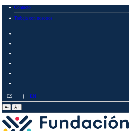
Contacto
Trabaja con nosotros
ES
|
EN
A
-
A
+