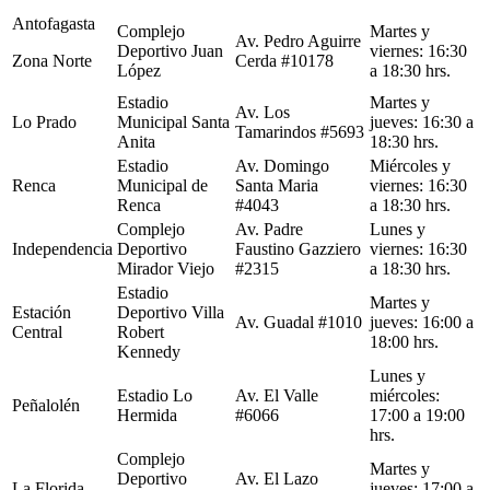
Antofagasta
Complejo
Martes y
Av. Pedro Aguirre
Deportivo Juan
viernes: 16:30
Zona Norte
Cerda #10178
López
a 18:30 hrs.
Estadio
Martes y
Av. Los
Lo Prado
Municipal Santa
jueves: 16:30 a
Tamarindos #5693
Anita
18:30 hrs.
Estadio
Av. Domingo
Miércoles y
Renca
Municipal de
Santa Maria
viernes: 16:30
Renca
#4043
a 18:30 hrs.
Complejo
Av. Padre
Lunes y
Independencia
Deportivo
Faustino Gazziero
viernes: 16:30
Mirador Viejo
#2315
a 18:30 hrs.
Estadio
Martes y
Estación
Deportivo Villa
Av. Guadal #1010
jueves: 16:00 a
Central
Robert
18:00 hrs.
Kennedy
Lunes y
Estadio Lo
Av. El Valle
miércoles:
Peñalolén
Hermida
#6066
17:00 a 19:00
hrs.
Complejo
Martes y
Deportivo
Av. El Lazo
La Florida
jueves: 17:00 a