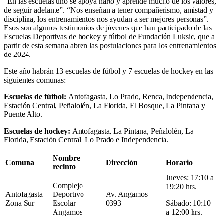
“En las escuelas uno se apoya harto y aprende mucho de los valores,
de seguir adelante”. “Nos enseñan a tener compañerismo, amistad y
disciplina, los entrenamientos nos ayudan a ser mejores personas”.
Esos son algunos testimonios de jóvenes que han participado de las
Escuelas Deportivas de hockey y fútbol de Fundación Luksic, que a
partir de esta semana abren las postulaciones para los entrenamientos
de 2024.
Este año habrán 13 escuelas de fútbol y 7 escuelas de hockey en las
siguientes comunas:
Escuelas de fútbol:
Antofagasta, Lo Prado, Renca, Independencia,
Estación Central, Peñalolén, La Florida, El Bosque, La Pintana y
Puente Alto.
Escuelas de hockey:
Antofagasta, La Pintana, Peñalolén, La
Florida, Estación Central, Lo Prado e Independencia.
Nombre
Comuna
Dirección
Horario
recinto
Jueves: 17:10 a
Complejo
19:20 hrs.
Antofagasta
Deportivo
Av. Angamos
Zona Sur
Escolar
0393
Sábado: 10:10
Angamos
a 12:00 hrs.