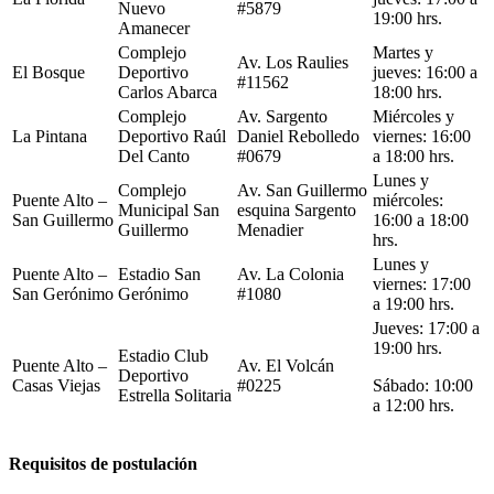
Nuevo
#5879
19:00 hrs.
Amanecer
Complejo
Martes y
Av. Los Raulies
El Bosque
Deportivo
jueves: 16:00 a
#11562
Carlos Abarca
18:00 hrs.
Complejo
Av. Sargento
Miércoles y
La Pintana
Deportivo Raúl
Daniel Rebolledo
viernes: 16:00
Del Canto
#0679
a 18:00 hrs.
Lunes y
Complejo
Av. San Guillermo
Puente Alto –
miércoles:
Municipal San
esquina Sargento
San Guillermo
16:00 a 18:00
Guillermo
Menadier
hrs.
Lunes y
Puente Alto –
Estadio San
Av. La Colonia
viernes: 17:00
San Gerónimo
Gerónimo
#1080
a 19:00 hrs.
Jueves: 17:00 a
19:00 hrs.
Estadio Club
Puente Alto –
Av. El Volcán
Deportivo
Casas Viejas
#0225
Sábado: 10:00
Estrella Solitaria
a 12:00 hrs.
Requisitos de postulación