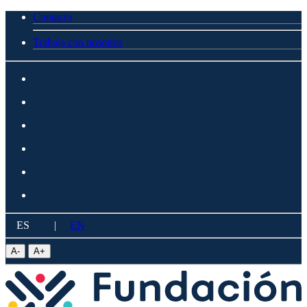
Contacto
Trabaja con nosotros
ES
|
EN
A
-
A
+