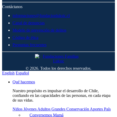
Contáctanos
informaciones@fundacionluksic.cl
Canal de denuncias
Modelo de prevención de delitos
Código de ética
Preguntas frecuentes
© 2026. Todos los derechos reservados.
English
Español
Qué hacemos
Nuestro propósito es impulsar el desarrollo de Chile,
confiando en las capacidades de las personas, en cada etapa
de sus vidas.
Niños
Jóvenes
Adultos
Grandes
Conservación
Aportes País
Conversemos Mamá