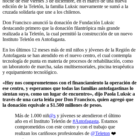
noche de este viernes 3 de diciembre, en el marco de una nueva
edición de la Teletón, la familia Luksic nuevamente se sumó a la
cruzada solidaria que une a los chilenos.
Don Francisco anunció la donación de Fundación Luksic
destacando primero que la donación filantrópica más grande
realizada a la Teletón, la cual permitió la construcción de un nuevo
Instituto Teletón en Antofagasta.
En los últimos 12 meses más de mil niños y jóvenes de la Región de
Antofagasta se han atendido en el nuevo centro, el cual contempla
tecnología de punta en materia de procesos de rehabilitación, como
un laboratorio de marcha, salas multisensoriales, piscina terapéutica
y equipamiento tecnológico.
«Hoy nos comprometemos con el financiamiento la operación de
ese centro, y esperamos que todas las familias antofagastinas lo
sientan suyo, como un lugar de encuentro», dijo Paola Luksic a
través de una carta leída por Don Francisco, quien agregó que
la donación equivale a $1.500 millones de pesos.
Más de 1.000 niñ
@s
y jóvenes se atendieron el último
año en el Instituto Teletón de
#Antofagasta
. Estamos
comprometidos con este centro y con el trabajo que
realizan los cariñosos profesionales de
@Teleton
❤️