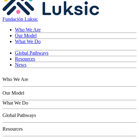
Fundación Luksic
Who We Are
Our Model
What We Do
Global Pathways
Resources
News
Who We Are
Our Model
What We Do
Children
Global Pathways
Youth
Adults
Resources
Seniors
Conservation