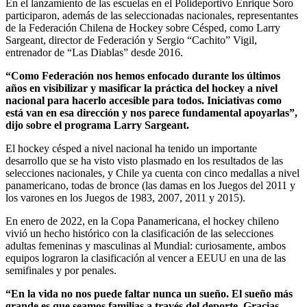
En el lanzamiento de las escuelas en el Polideportivo Enrique Soro
participaron, además de las seleccionadas nacionales, representantes
de la Federación Chilena de Hockey sobre Césped, como Larry
Sargeant, director de Federación y Sergio “Cachito” Vigil,
entrenador de “Las Diablas” desde 2016.
“Como Federación nos hemos enfocado durante los últimos
años en visibilizar y masificar la práctica del hockey a nivel
nacional para hacerlo accesible para todos. Iniciativas como
está van en esa dirección y nos parece fundamental apoyarlas”,
dijo sobre el programa Larry Sargeant.
El hockey césped a nivel nacional ha tenido un importante
desarrollo que se ha visto visto plasmado en los resultados de las
selecciones nacionales, y Chile ya cuenta con cinco medallas a nivel
panamericano, todas de bronce (las damas en los Juegos del 2011 y
los varones en los Juegos de 1983, 2007, 2011 y 2015).
En enero de 2022, en la Copa Panamericana, el hockey chileno
vivió un hecho histórico con la clasificación de las selecciones
adultas femeninas y masculinas al Mundial: curiosamente, ambos
equipos lograron la clasificación al vencer a EEUU en una de las
semifinales y por penales.
“En la vida no nos puede faltar nunca un sueño. El sueño más
grande es que seamos familias a través del deporte. Gracias