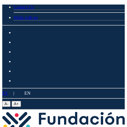
Contact Us
Work with us
ES
|
EN
A
-
A
+